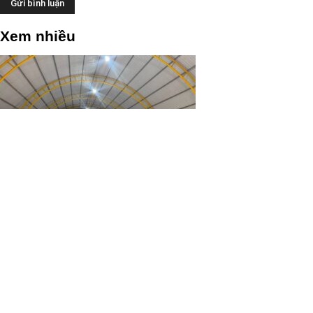
Xem nhiều
Hội kèn tây 700 người ở Bùi Chu Đại Đồng ghé Khu Du Lịch Nhà Mát ăn tiệc và trải nghiệm