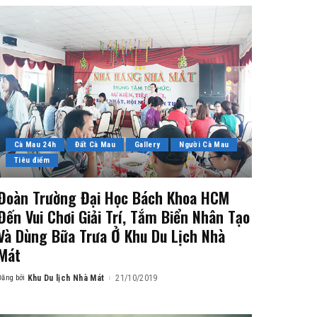
Cà Mau 24h
Đất Cà Mau
Gallery
Người Cà Mau
Tiêu điểm
Đoàn Trường Đại Học Bách Khoa HCM
Đến Vui Chơi Giải Trí, Tắm Biển Nhân Tạo
Và Dùng Bữa Trưa Ở Khu Du Lịch Nhà
Mát
Đăng bởi
Khu Du lịch Nhà Mát
21/10/2019
Posted
by