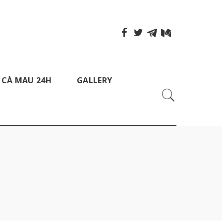
CÀ MAU 24H
GALLERY