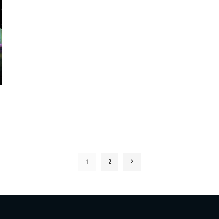
t
1
2