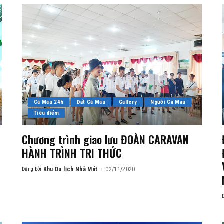
Cà Mau 24h
Đất Cà Mau
Gallery
Người Cà Mau
Tiêu điểm
Chương trình giao lưu ĐOÀN CARAVAN
HÀNH TRÌNH TRI THỨC
Đăng bởi
Khu Du lịch Nhà Mát
02/11/2020
Posted
by