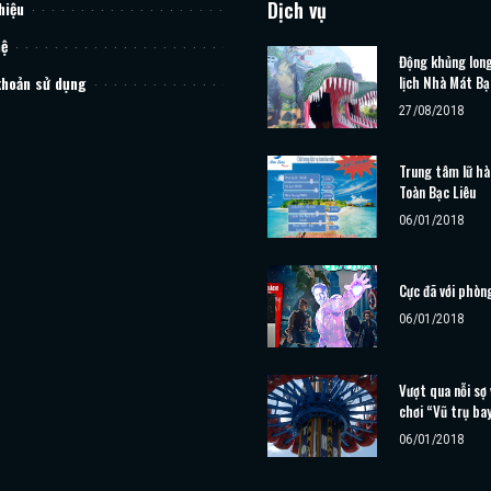
Dịch vụ
hiệu
hệ
Động khủng long
khoản sử dụng
lịch Nhà Mát Bạ
27/08/2018
Trung tâm lữ h
Toàn Bạc Liêu
06/01/2018
Cực đã với phòn
06/01/2018
Vượt qua nỗi sợ 
chơi “Vũ trụ ba
06/01/2018