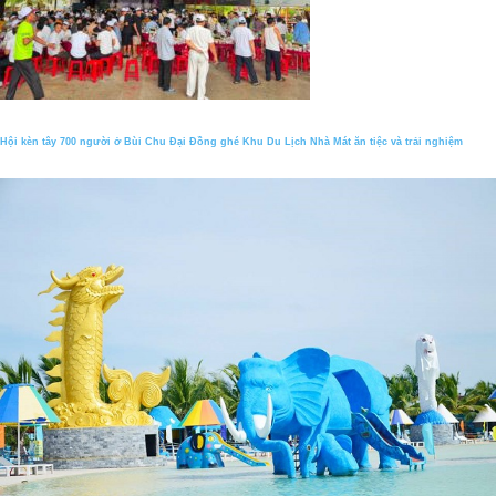
Hội kèn tây 700 người ở Bùi Chu Đại Đồng ghé Khu Du Lịch Nhà Mát ăn tiệc và trải nghiệm