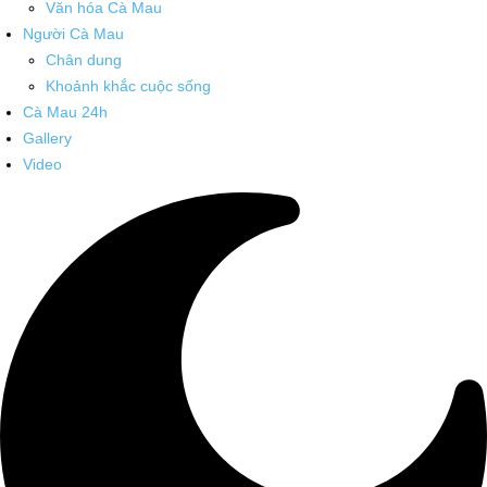
Văn hóa Cà Mau
Người Cà Mau
Chân dung
Khoảnh khắc cuộc sống
Cà Mau 24h
Gallery
Video