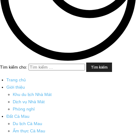
Tìm kiếm cho:
Trang chủ
Giới thiệu
Khu du lịch Nhà Mát
Dịch vụ Nhà Mát
Phòng nghỉ
Đất Cà Mau
Du lịch Cà Mau
Ẩm thực Cà Mau