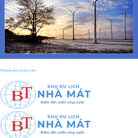
Thương nhớ xứ Bạc Liêu