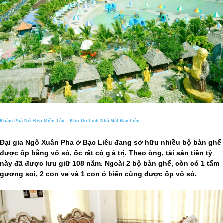
Khám Phá Nét Đẹp Miền Tây – Khu Du Lịch Nhà Mát Bạc Liêu
Đại gia Ngô Xuân Pha ở Bạc Liêu đang sở hữu nhiều bộ bàn ghế
được ốp bằng vỏ sò, ốc rất có giá trị. Theo ông, tài sản tiền tỷ
này đã được lưu giữ 108 năm. Ngoài 2 bộ bàn ghế, còn có 1 tấm
gương soi, 2 con ve và 1 con ó biển cũng được ốp vỏ sò.