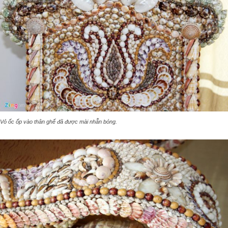
Vỏ ốc ốp vào thân ghế đã được mài nhẵn bóng.