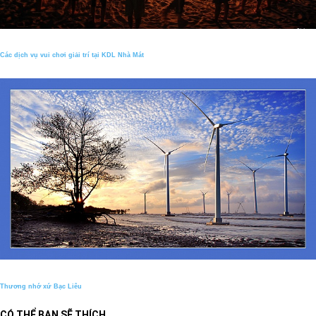
Các dịch vụ vui chơi giải trí tại KDL Nhà Mát
Thương nhớ xứ Bạc Liêu
CÓ THỂ BẠN SẼ THÍCH