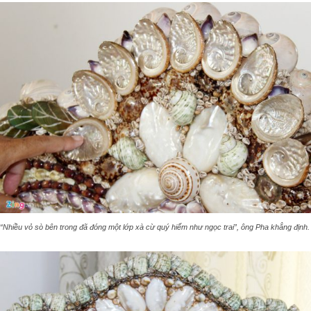
“Nhiều vỏ sò bên trong đã đóng một lớp xà cừ quý hiếm như ngọc trai”, ông Pha khẳng định.