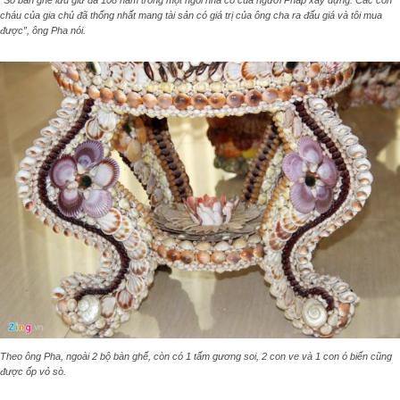
“Số bàn ghế lưu giữ đã 108 năm trong một ngôi nhà cổ của người Pháp xây dựng. Các con
cháu của gia chủ đã thống nhất mang tài sản có giá trị của ông cha ra đấu giá và tôi mua
được”, ông Pha nói.
Theo ông Pha, ngoài 2 bộ bàn ghế, còn có 1 tấm gương soi, 2 con ve và 1 con ó biển cũng
được ốp vỏ sò.