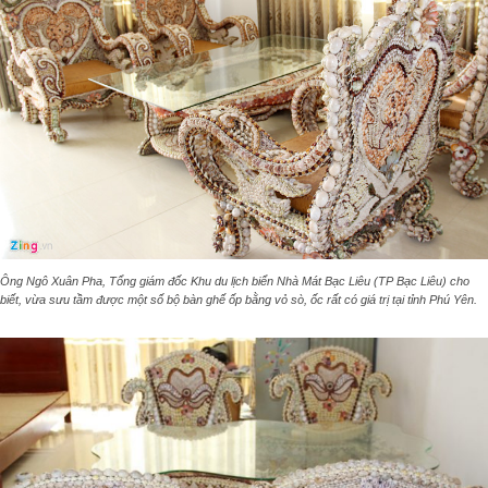
Ông Ngô Xuân Pha, Tổng giám đốc Khu du lịch biển Nhà Mát Bạc Liêu (TP Bạc Liêu) cho
biết, vừa sưu tầm được một số bộ bàn ghế ốp bằng vỏ sò, ốc rất có giá trị tại tỉnh Phú Yên.