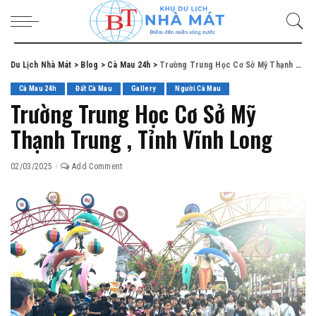
Du Lịch Nhà Mát
>
Blog
>
Cà Mau 24h
>
Trường Trung Học Cơ Sở Mỹ Thạnh Trung , Tỉnh Vĩnh Long
Cà Mau 24h
Đất Cà Mau
Gallery
Người Cà Mau
Trường Trung Học Cơ Sở Mỹ
Thạnh Trung , Tỉnh Vĩnh Long
02/03/2025
Add Comment