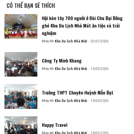
CÓ THỂ BẠN SẼ THÍCH
Hội kèn tây 700 người ở Bùi Chu Đại Đồng
ghé Khu Du Lịch Nhà Mát ăn tiệc và trải
nghiệm
Đăng bởi
Khu Du lịch Nhà Mát
02/07/2026
Posted
by
Công Ty Minh Khang
Đăng bởi
Khu Du lịch Nhà Mát
10/05/2026
Posted
by
Trường THPT Chuyên Huỳnh Mẫn Đạt
Đăng bởi
Khu Du lịch Nhà Mát
19/04/2026
Posted
by
Happy Travel
Đăng bởi
Khu Du lịch Nhà Mát
28/03/2026