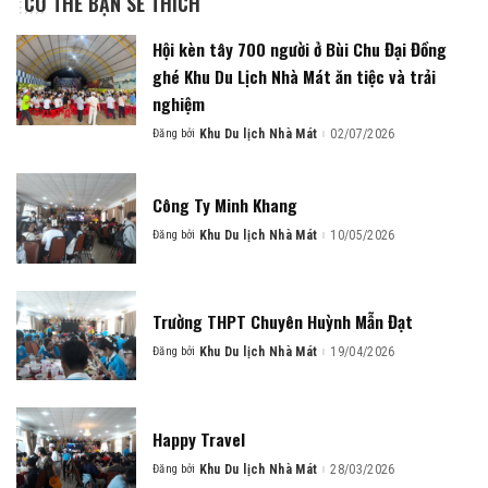
CÓ THỂ BẠN SẼ THÍCH
Hội kèn tây 700 người ở Bùi Chu Đại Đồng
ghé Khu Du Lịch Nhà Mát ăn tiệc và trải
nghiệm
Đăng bởi
Khu Du lịch Nhà Mát
02/07/2026
Posted
by
Công Ty Minh Khang
Đăng bởi
Khu Du lịch Nhà Mát
10/05/2026
Posted
by
Trường THPT Chuyên Huỳnh Mẫn Đạt
Đăng bởi
Khu Du lịch Nhà Mát
19/04/2026
Posted
by
Happy Travel
Đăng bởi
Khu Du lịch Nhà Mát
28/03/2026
Posted
by