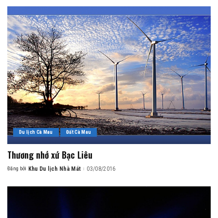
Du lịch Cà Mau
Đất Cà Mau
Thương nhớ xứ Bạc Liêu
Đăng bởi
Khu Du lịch Nhà Mát
03/08/2016
Posted
by