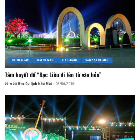
Cà Mau 24h
Đất Cà Mau
Tiêu điểm
Văn hóa Cà Mau
Tâm huyết để “Bạc Liêu đi lên từ văn hóa”
Đăng bởi
Khu Du lịch Nhà Mát
03/06/2016
Posted
by