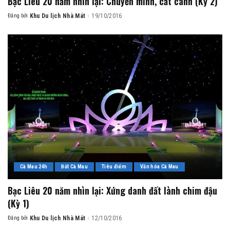
Bạc Liêu 20 năm nhìn lại: Chuyển mình, cất cánh (Kỳ 2)
Đăng bởi
Khu Du lịch Nhà Mát
19/10/2016
Posted
by
Cà Mau 24h
Đất Cà Mau
Tiêu điểm
Văn hóa Cà Mau
Bạc Liêu 20 năm nhìn lại: Xứng danh đất lành chim đậu
(Kỳ 1)
Đăng bởi
Khu Du lịch Nhà Mát
12/10/2016
Posted
by