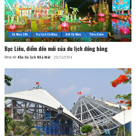
Cà Mau 24h
Du lịch Cà Mau
Đất Cà Mau
Tiêu điểm
Bạc Liêu, điểm đến mới của du lịch đồng bằng
Đăng bởi
Khu Du lịch Nhà Mát
25/12/2014
Posted
by