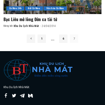
Cà Mau 24h
Đất Cà Mau
Văn hóa Cà Mau
Bạc Liêu mở lòng Đờn ca tài tử
Đăng bởi
Khu Du lịch Nhà Mát
24/04/2014
Posted
by
…
1
6
7
Khu Du lịch Nhà Mát.