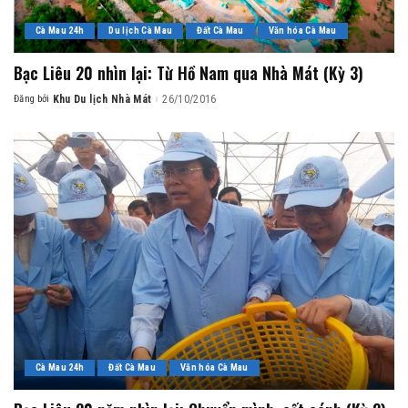
Cà Mau 24h
Du lịch Cà Mau
Đất Cà Mau
Văn hóa Cà Mau
Bạc Liêu 20 nhìn lại: Từ Hồ Nam qua Nhà Mát (Kỳ 3)
Đăng bởi
Khu Du lịch Nhà Mát
26/10/2016
Posted
by
Cà Mau 24h
Đất Cà Mau
Văn hóa Cà Mau